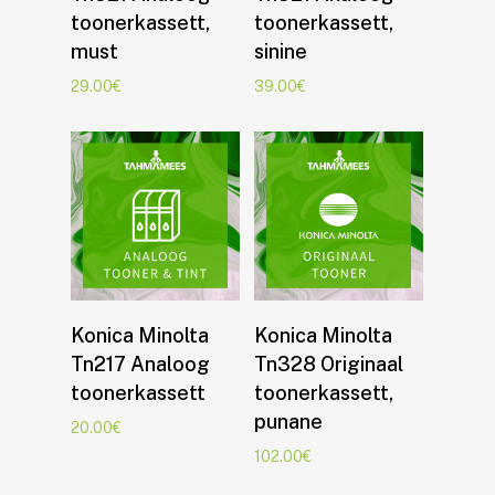
toonerkassett,
toonerkassett,
must
sinine
29.00
€
39.00
€
Lisa korvi
Lisa korvi
Konica Minolta
Konica Minolta
Tn217 Analoog
Tn328 Originaal
toonerkassett
toonerkassett,
punane
20.00
€
102.00
€