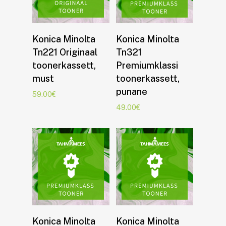
Lisa korvi
Lisa korvi
Konica Minolta
Konica Minolta
Tn221 Originaal
Tn321
toonerkassett,
Premiumklassi
must
toonerkassett,
punane
59.00
€
49.00
€
Lisa korvi
Lisa korvi
Konica Minolta
Konica Minolta