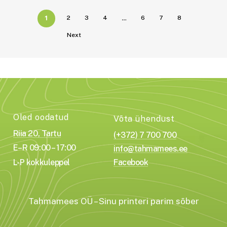
1
…
2
3
4
6
7
8
Next
Oled oodatud
Võta ühendust
Riia 20, Tartu
(+372) 7 700 700
E–R 09:00 – 17:00
info@tahmamees.ee
L-P kokkuleppel
Facebook
Tahmamees OÜ – Sinu printeri parim sõber