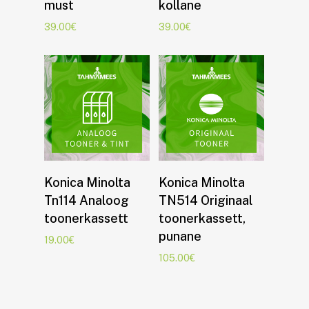
must
kollane
39.00
€
39.00
€
Lisa korvi
Lisa korvi
Konica Minolta
Konica Minolta
Tn114 Analoog
TN514 Originaal
toonerkassett
toonerkassett,
punane
19.00
€
105.00
€