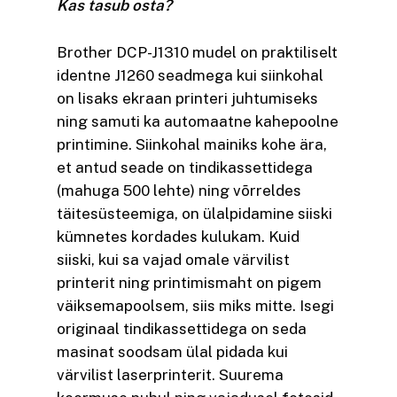
Kas tasub osta?
Brother DCP-J1310 mudel on praktiliselt
identne J1260 seadmega kui siinkohal
on lisaks ekraan printeri juhtumiseks
ning samuti ka automaatne kahepoolne
printimine. Siinkohal mainiks kohe ära,
et antud seade on tindikassettidega
(mahuga 500 lehte) ning võrreldes
täitesüsteemiga, on ülalpidamine siiski
kümnetes kordades kulukam. Kuid
siiski, kui sa vajad omale värvilist
printerit ning printimismaht on pigem
väiksemapoolsem, siis miks mitte. Isegi
originaal tindikassettidega on seda
masinat soodsam ülal pidada kui
värvilist laserprinterit. Suurema