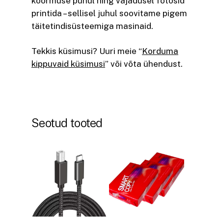
koormuse puhul ning vajadusel fotosid
printida – sellisel juhul soovitame pigem
täitetindisüsteemiga masinaid.
Tekkis küsimusi? Uuri meie “
Korduma
kippuvaid küsimusi
” või võta ühendust.
Seotud tooted