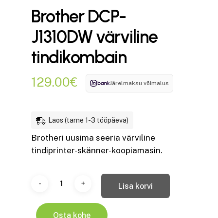
Brother DCP-
J1310DW värviline
tindikombain
129.00
€
Järelmaksu võimalus
Laos (tarne 1-3 tööpäeva)
Brotheri uusima seeria värviline
tindiprinter-skänner-koopiamasin.
Lisa korvi
Osta kohe