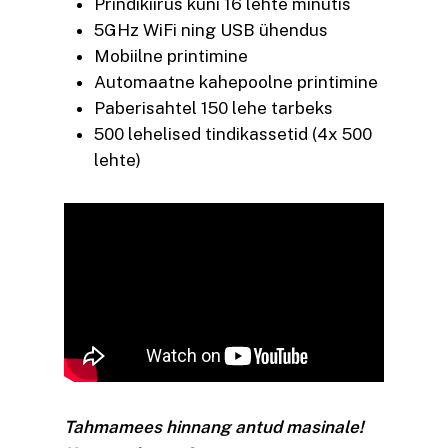
Prindikiirus kuni 16 lehte minutis
5GHz WiFi ning USB ühendus
Mobiilne printimine
Automaatne kahepoolne printimine
Paberisahtel 150 lehe tarbeks
500 lehelised tindikassetid (4x 500
lehte)
Tahmamees hinnang antud masinale!