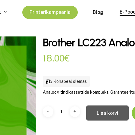
t
E-Poo
P
r
i
n
t
e
r
i
k
a
m
p
a
a
n
i
a
Blogi
Brother LC223 Anal
18.00
€
Kohapeal olemas
Analoog tindikassettide komplekt. Garanteeritud
Lisa korvi