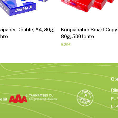
Lisa korvi
Lisa korvi
apaber Double, A4, 80g,
Koopiapaber Smart Copy
ehte
80g, 500 lehte
5.29
€
Ol
Rii
E–R
L-P