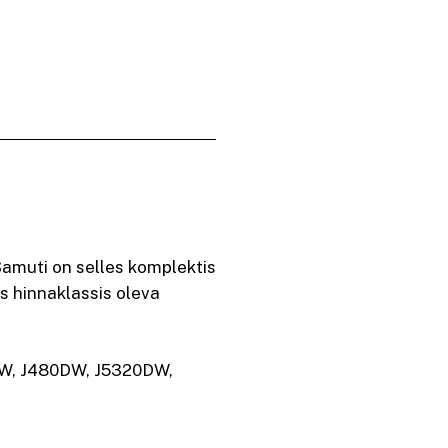
Samuti on selles komplektis
s hinnaklassis oleva
DW, J480DW, J5320DW,