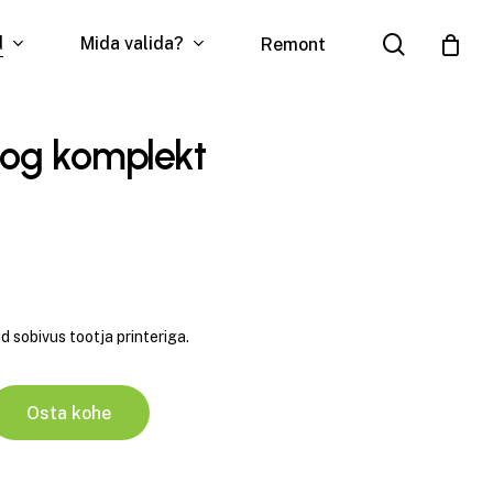
search
d
Mida valida?
Remont
oog komplekt
 sobivus tootja printeriga.
Osta kohe