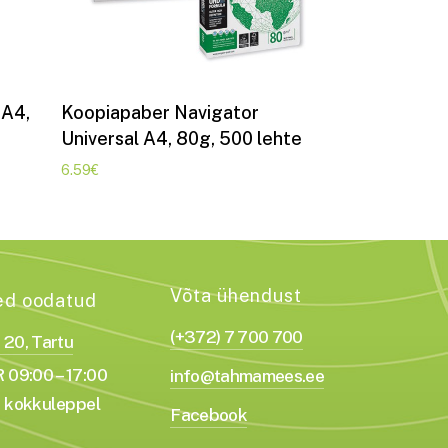
Lisa korvi
 A4,
Koopiapaber Navigator
Universal A4, 80g, 500 lehte
6.59
€
Võta ühendust
ed oodatud
(+372) 7 700 700
a 20, Tartu
 09:00 – 17:00
info@tahmamees.ee
 kokkuleppel
Facebook