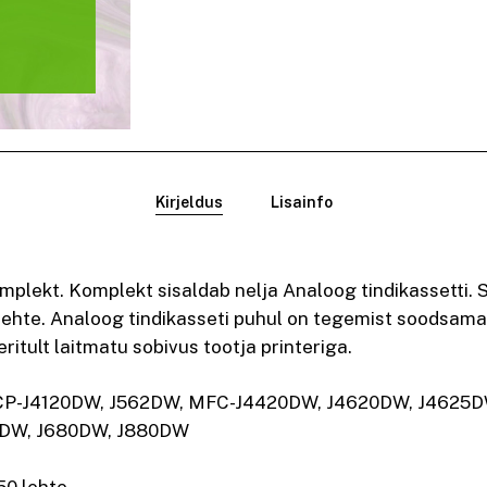
Kirjeldus
Lisainfo
lekt. Komplekt sisaldab nelja Analoog tindikassetti. 
lehte. Analoog tindikasseti puhul on tegemist soodsama
ritult laitmatu sobivus tootja printeriga.
 DCP-J4120DW, J562DW, MFC-J4420DW, J4620DW, J4625
0DW, J680DW, J880DW
50 lehte