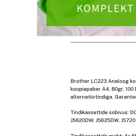
Brother LC223 Analoog komp
koopiapaber A4, 80gr, 100 
alternatiivtindiga. Garantee
Tindikassettide sobivus:
J5620DW, J5625DW, J572
Tindikassettide maht: 4x 5