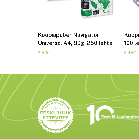
Lisa korvi
Koopiapaber Navigator
Koopi
Universal A4, 80g, 250 lehte
100 l
3.50
€
2.45
€