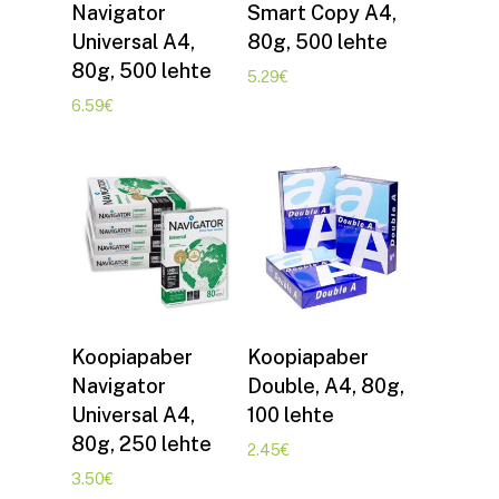
Navigator
Smart Copy A4,
Universal A4,
80g, 500 lehte
80g, 500 lehte
5.29
€
6.59
€
Lisa korvi
Lisa korvi
Koopiapaber
Koopiapaber
Navigator
Double, A4, 80g,
Universal A4,
100 lehte
80g, 250 lehte
2.45
€
3.50
€