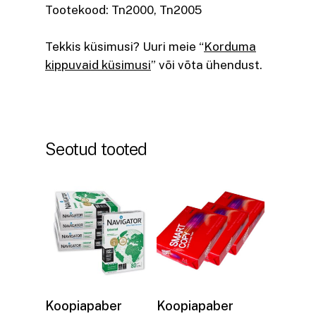
Tootekood: Tn2000, Tn2005
Tekkis küsimusi? Uuri meie “
Korduma
kippuvaid küsimusi
” või võta ühendust.
Seotud tooted
Lisa korvi
Lisa korvi
Koopiapaber
Koopiapaber