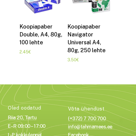
Lisa korvi
Lisa korvi
Koopiapaber
Koopiapaber
Double, A4, 80g,
Navigator
100 lehte
Universal A4,
80g, 250 lehte
2.45
€
3.50
€
Oled oodatud
Võta ühendust
Riia 20, Tartu
(+372) 7 700 700
E–R 09:00 – 17:00
info@tahmamees.ee
L-P kokkuleppel
Facebook