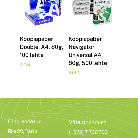
Lisa korvi
Lisa korvi
Koopiapaber
Koopiapaber
Double, A4, 80g,
Navigator
100 lehte
Universal A4,
80g, 500 lehte
2.45
€
6.59
€
Oled oodatud
Võta ühendust
Riia 20, Tartu
(+372) 7 700 700