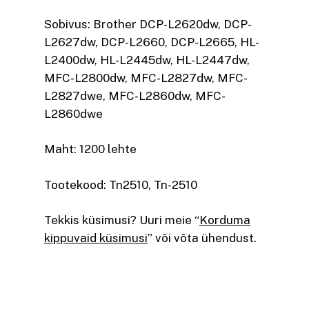
Sobivus: Brother DCP-L2620dw, DCP-
L2627dw, DCP-L2660, DCP-L2665, HL-
L2400dw, HL-L2445dw, HL-L2447dw,
MFC-L2800dw, MFC-L2827dw, MFC-
L2827dwe, MFC-L2860dw, MFC-
L2860dwe
Maht: 1200 lehte
Tootekood: Tn2510, Tn-2510
Tekkis küsimusi? Uuri meie “
Korduma
kippuvaid küsimusi
” või võta ühendust.