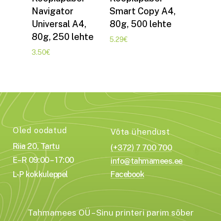
Navigator
Smart Copy A4,
Universal A4,
80g, 500 lehte
80g, 250 lehte
5.29
€
3.50
€
Oled oodatud
Võta ühendust
Riia 20, Tartu
(+372) 7 700 700
E–R 09:00 – 17:00
info@tahmamees.ee
L-P kokkuleppel
Facebook
Tahmamees OÜ – Sinu printeri parim sõber