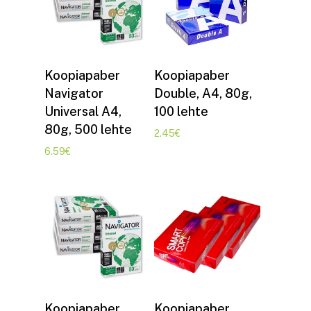
Lisa korvi
Lisa korvi
Koopiapaber
Koopiapaber
Navigator
Double, A4, 80g,
Universal A4,
100 lehte
80g, 500 lehte
2.45
€
6.59
€
Lisa korvi
Lisa korvi
Koopiapaber
Koopiapaber