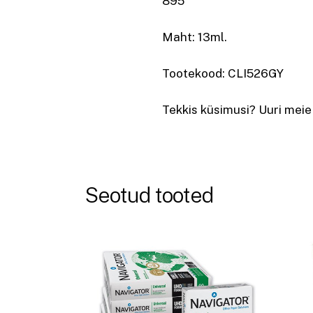
895
Maht: 13ml.
Tootekood: CLI526GY
Tekkis küsimusi? Uuri meie
Seotud tooted