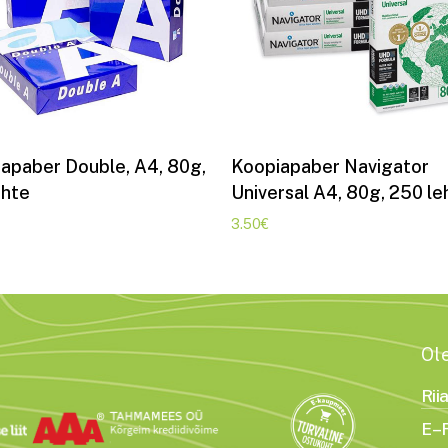
Lisa korvi
Lisa korvi
apaber Double, A4, 80g,
Koopiapaber Navigator
ehte
Universal A4, 80g, 250 le
3.50
€
Ol
Rii
E–R