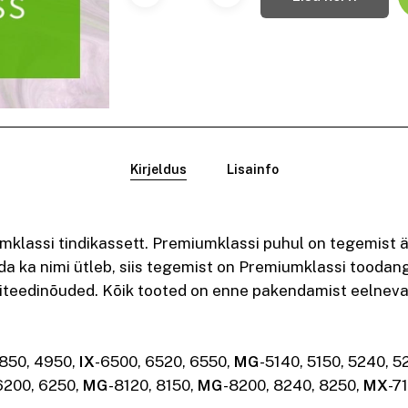
Kirjeldus
Lisainfo
klassi tindikassett. Premiumklassi puhul on tegemist ä
eda ka nimi ütleb, siis tegemist on Premiumklassi toodan
iteedinõuded. Kõik tooted on enne pakendamist eelneval
850, 4950,
IX
-6500, 6520, 6550,
MG
-5140, 5150, 5240, 5
6200, 6250,
MG
-8120, 8150,
MG
-8200, 8240, 8250,
MX
-7