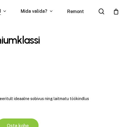
search
d
Mida valida?
Remont
iumklassi
ritult ideaalne sobivus ning laitmatu töökindlus
Osta kohe