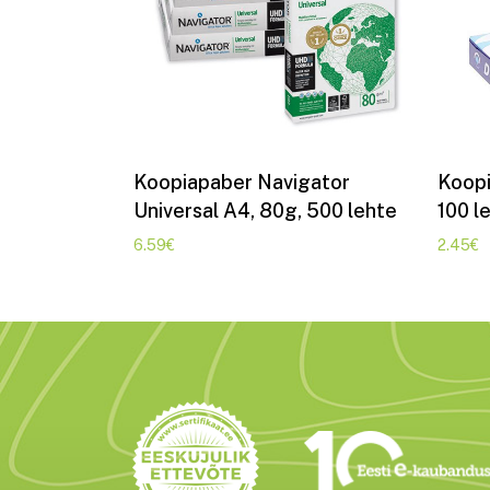
Lisa korvi
Koopiapaber Navigator
Koopi
Universal A4, 80g, 500 lehte
100 l
6.59
€
2.45
€