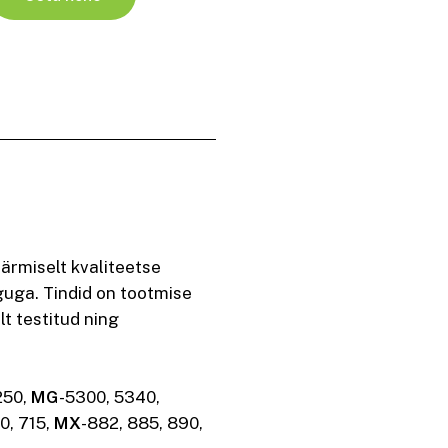
ärmiselt kvaliteetse
guga. Tindid on tootmise
t testitud ning
250,
MG
-5300, 5340,
10, 715,
MX
-882, 885, 890,