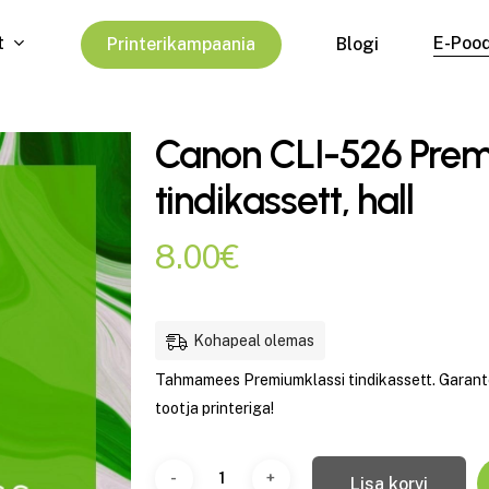
t
E-Poo
P
r
i
n
t
e
r
i
k
a
m
p
a
a
n
i
a
Blogi
Canon CLI-526 Prem
tindikassett, hall
8.00
€
Kohapeal olemas
Tahmamees Premiumklassi tindikassett. Garantee
tootja printeriga!
Lisa korvi