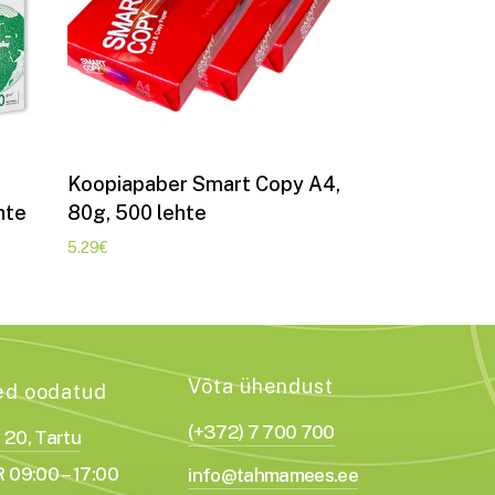
Lisa korvi
Koopiapaber Smart Copy A4,
hte
80g, 500 lehte
5.29
€
Võta ühendust
ed oodatud
(+372) 7 700 700
a 20, Tartu
 09:00 – 17:00
info@tahmamees.ee