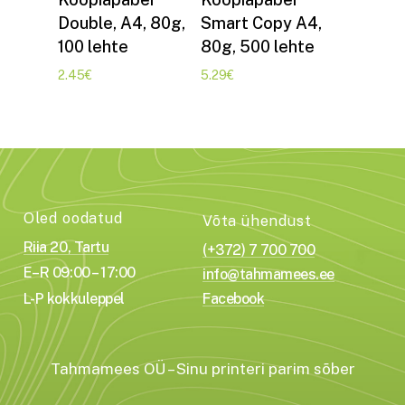
Double, A4, 80g,
Smart Copy A4,
100 lehte
80g, 500 lehte
2.45
€
5.29
€
Oled oodatud
Võta ühendust
Riia 20, Tartu
(+372) 7 700 700
E–R 09:00 – 17:00
info@tahmamees.ee
L-P kokkuleppel
Facebook
Tahmamees OÜ – Sinu printeri parim sõber