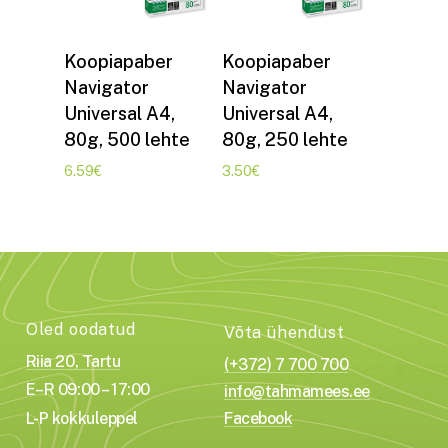
Lisa korvi
Lisa korvi
Koopiapaber
Koopiapaber
Navigator
Navigator
Universal A4,
Universal A4,
80g, 500 lehte
80g, 250 lehte
6.59
€
3.50
€
Oled oodatud
Võta ühendust
Riia 20, Tartu
(+372) 7 700 700
E–R 09:00 – 17:00
info@tahmamees.ee
L-P kokkuleppel
Facebook