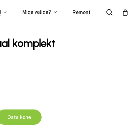
search
d
Mida valida?
Remont
al komplekt
Osta kohe