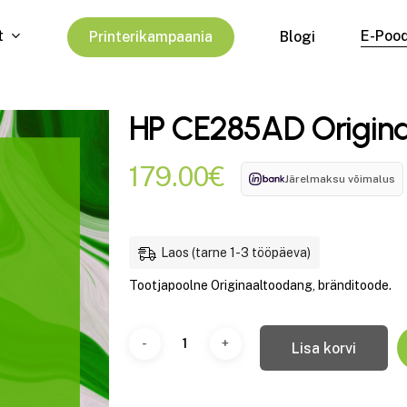
t
E-Poo
P
r
i
n
t
e
r
i
k
a
m
p
a
a
n
i
a
Blogi
HP CE285AD Origina
179.00
€
Järelmaksu võimalus
Laos (tarne 1-3 tööpäeva)
Tootjapoolne Originaaltoodang, bränditoode.
Lisa korvi