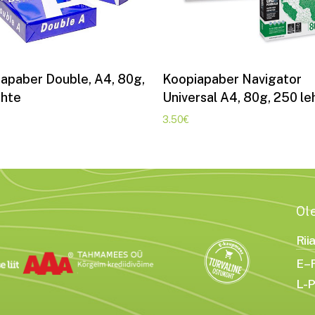
Lisa korvi
Lisa korvi
apaber Double, A4, 80g,
Koopiapaber Navigator
ehte
Universal A4, 80g, 250 le
3.50
€
Ol
Rii
E–R
L-P