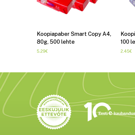
Lisa korvi
Koopiapaber Smart Copy A4,
Koopi
80g, 500 lehte
100 l
5.29
€
2.45
€