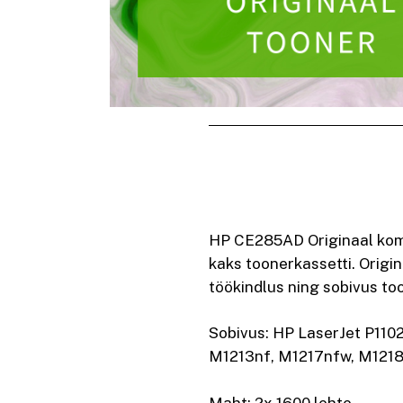
HP CE285AD Originaal komp
kaks toonerkassetti. Origi
töökindlus ning sobivus too
Sobivus: HP LaserJet P110
M1213nf, M1217nfw, M121
Maht: 2x 1600 lehte