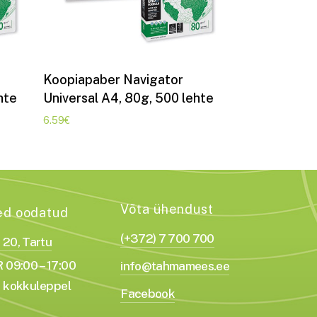
Lisa korvi
Koopiapaber Navigator
hte
Universal A4, 80g, 500 lehte
6.59
€
Võta ühendust
ed oodatud
(+372) 7 700 700
a 20, Tartu
 09:00 – 17:00
info@tahmamees.ee
 kokkuleppel
Facebook