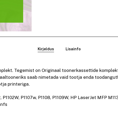
Kirjeldus
Lisainfo
lekt. Tegemist on Originaal toonerkassettide komplekt
naaltooneriks saab nimetada vaid tootja enda toodangut!
tja printeriga.
2, P1102W, P1107w, P1108, P1109W, HP LaserJet MFP M11
8nfs