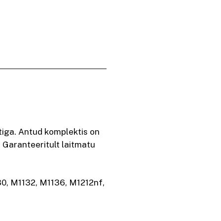
iga. Antud komplektis on
 Garanteeritult laitmatu
30, M1132, M1136, M1212nf,