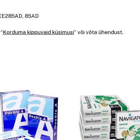
 CE285AD, 85AD
 “
Korduma kippuvaid küsimusi
” või võta ühendust.