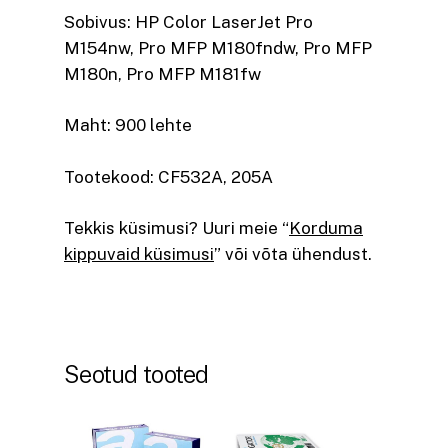
Sobivus: HP Color LaserJet Pro
M154nw, Pro MFP M180fndw, Pro MFP
M180n, Pro MFP M181fw
Maht: 900 lehte
Tootekood: CF532A, 205A
Tekkis küsimusi? Uuri meie “
Korduma
kippuvaid küsimusi
” või võta ühendust.
Seotud tooted