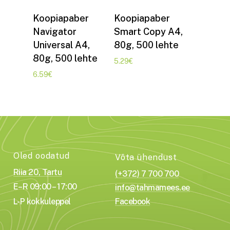
Lisa korvi
Lisa korvi
Koopiapaber
Koopiapaber
Navigator
Smart Copy A4,
Universal A4,
80g, 500 lehte
80g, 500 lehte
5.29
€
6.59
€
Oled oodatud
Võta ühendust
Riia 20, Tartu
(+372) 7 700 700
E–R 09:00 – 17:00
info@tahmamees.ee
L-P kokkuleppel
Facebook