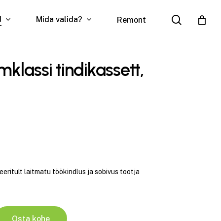
search
d
Mida valida?
Remont
klassi tindikassett,
ritult laitmatu töökindlus ja sobivus tootja
Osta kohe