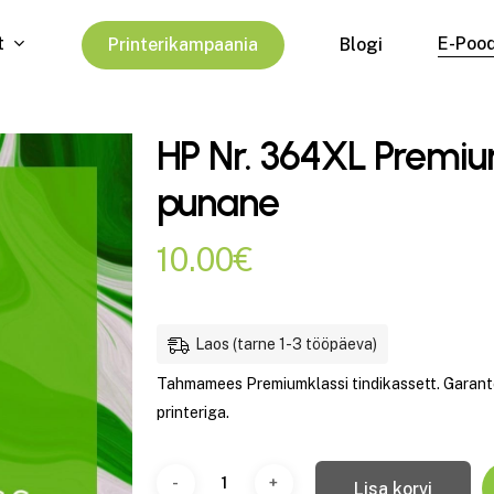
t
E-Poo
P
r
i
n
t
e
r
i
k
a
m
p
a
a
n
i
a
Blogi
HP Nr. 364XL Premium
punane
10.00
€
Laos (tarne 1-3 tööpäeva)
Tahmamees Premiumklassi tindikassett. Garantee
printeriga.
Lisa korvi