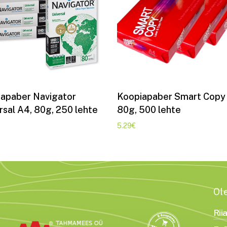
Lisa korvi
Lisa korvi
apaber Navigator
Koopiapaber Smart Copy
rsal A4, 80g, 250 lehte
80g, 500 lehte
5.29
€
Ol
Rii