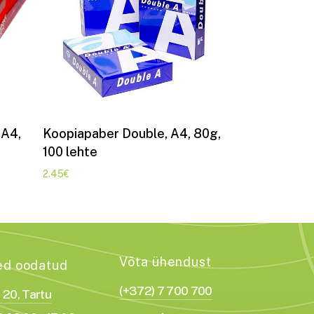
Lisa korvi
 A4,
Koopiapaber Double, A4, 80g,
100 lehte
2.45
€
Võta ühendust
ed oodatud
(+372) 7 700 700
a 20, Tartu