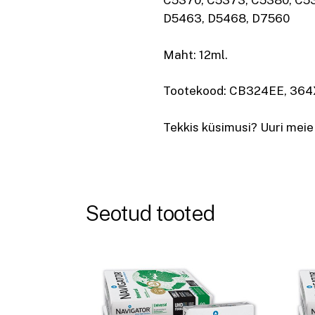
C5370, C5373, C5380, C5
D5463, D5468, D7560
Maht: 12ml.
Tootekood: CB324EE, 36
Tekkis küsimusi? Uuri meie
Seotud tooted