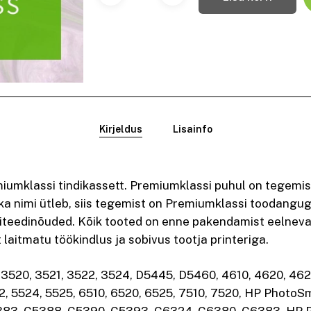
Kirjeldus
Lisainfo
umklassi tindikassett. Premiumklassi puhul on tegemist
ka nimi ütleb, siis tegemist on Premiumklassi toodangug
iteedinõuded. Kõik tooted on enne pakendamist eelneval
t laitmatu töökindlus ja sobivus tootja printeriga.
 3520, 3521, 3522, 3524, D5445, D5460, 4610, 4620, 46
22, 5524, 5525, 6510, 6520, 6525, 7510, 7520, HP Photo