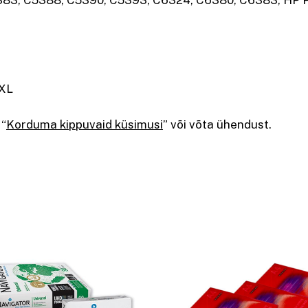
383, C5388, C5390, C5393, C6324, C6380, C6383, HP 
4XL
 “
Korduma kippuvaid küsimusi
” või võta ühendust.