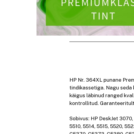
HP Nr. 364XL punane Premi
tindikassetiga. Nagu seda 
käigus läbinud ranged kval
kontrollitud. Garanteeritul
Sobivus: HP DeskJet 3070,
5510, 5514, 5515, 5520, 55