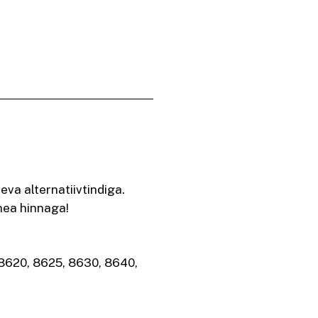
va alternatiivtindiga.
 hea hinnaga!
 8620, 8625, 8630, 8640,