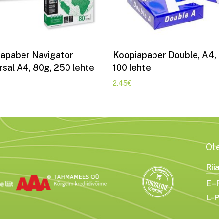
Lisa korvi
Lisa korvi
apaber Navigator
Koopiapaber Double, A4,
rsal A4, 80g, 250 lehte
100 lehte
2.45
€
Ol
Rii
E–R
L-P