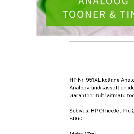
HP Nr. 951XL kollane Analo
Analoog tindikassett on ide
Garanteeritult laitmatu töö
Sobivus: HP OfficeJet Pro 
8660
Maht: 17ml.