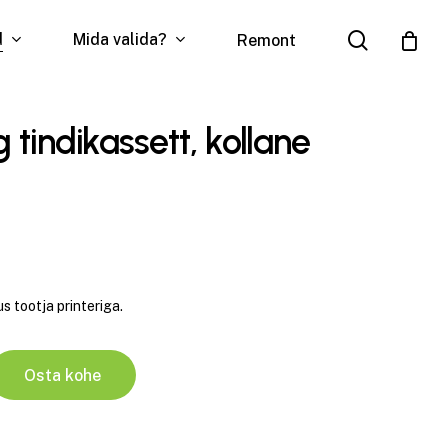
search
d
Mida valida?
Remont
 tindikassett, kollane
s tootja printeriga.
Osta kohe