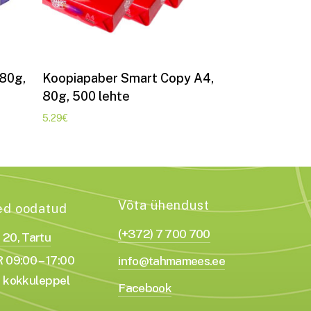
Lisa korvi
 80g,
Koopiapaber Smart Copy A4,
80g, 500 lehte
5.29
€
Võta ühendust
ed oodatud
(+372) 7 700 700
a 20, Tartu
 09:00 – 17:00
info@tahmamees.ee
 kokkuleppel
Facebook