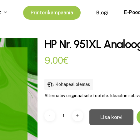
t
E-Poo
P
r
i
n
t
e
r
i
k
a
m
p
a
a
n
i
a
Blogi
HP Nr. 951XL Analoog
9.00
€
Kohapeal olemas
Alternatiiv originaalsele tootele. Ideaalne sobivu
Lisa korvi