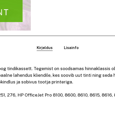
Kirjeldus
Lisainfo
og tindikassett. Tegemist on soodsamas hinnaklassis ole
aalne lahendus kliendile, kes soovib uut tinti ning seda
kindlus ja sobivus tootja printeriga.
251, 276, HP OfficeJet Pro 8100, 8600, 8610, 8615, 8616,