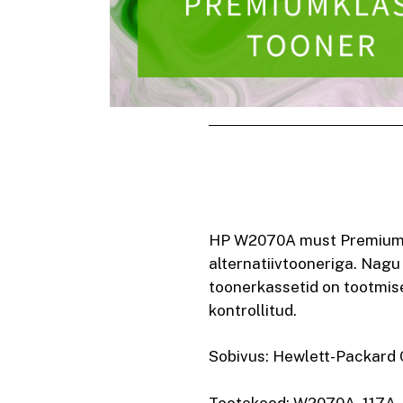
HP W2070A must Premiumkla
alternatiivtooneriga. Nagu
toonerkassetid on tootmise
kontrollitud.
Sobivus: Hewlett-Packard 
Tootekood: W2070A, 117A