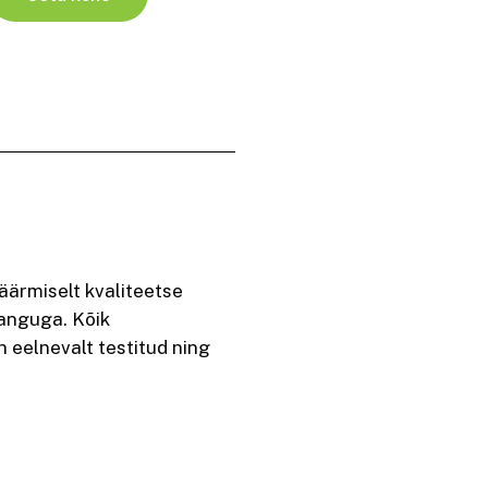
ärmiselt kvaliteetse
danguga. Kõik
 eelnevalt testitud ning