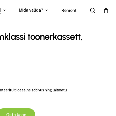
search
d
Mida valida?
Remont
lassi toonerkassett,
eeritult ideaalne sobivus ning laitmatu
Osta kohe