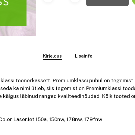
Kirjeldus
Lisainfo
ssi toonerkassett. Premiumklassi puhul on tegemist ä
 seda ka nimi ütleb, siis tegemist on Premiumklassi too
 käigus läbinud ranged kvaliteedinõuded. Kõik tooted on
Color LaserJet 150a, 150nw, 178nw, 179fnw