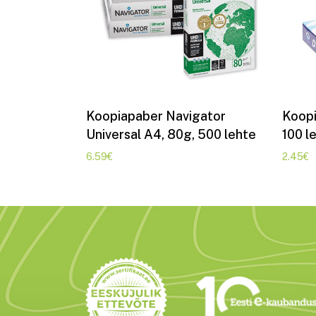
Lisa korvi
Koopiapaber Navigator
Koopi
Universal A4, 80g, 500 lehte
100 l
6.59
€
2.45
€