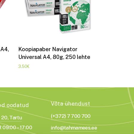
Lisa korvi
 A4,
Koopiapaber Navigator
Universal A4, 80g, 250 lehte
3.50
€
Võta ühendust
ed oodatud
(+372) 7 700 700
a 20, Tartu
 09:00 – 17:00
info@tahmamees.ee