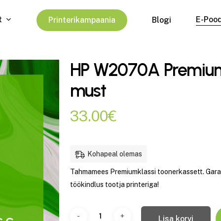
t
E-Poo
P
r
i
n
t
e
r
i
k
a
m
p
a
a
n
i
a
Blogi
HP W2070A Premiumk
must
33.00
€
Kohapeal olemas
Tahmamees Premiumklassi toonerkassett. Garant
töökindlus tootja printeriga!
Lisa korvi