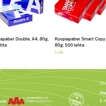
Lisa korvi
Lisa korvi
apaber Double, A4, 80g,
Koopiapaber Smart Copy
ehte
80g, 500 lehte
5.29
€
Ol
Rii
E–R