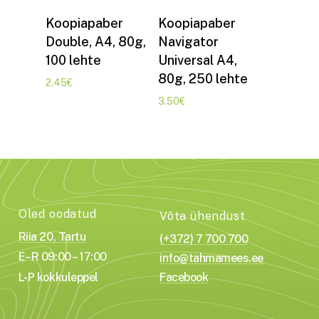
Lisa korvi
Lisa korvi
Koopiapaber
Koopiapaber
Double, A4, 80g,
Navigator
100 lehte
Universal A4,
80g, 250 lehte
2.45
€
3.50
€
Oled oodatud
Võta ühendust
Riia 20, Tartu
(+372) 7 700 700
E–R 09:00 – 17:00
info@tahmamees.ee
L-P kokkuleppel
Facebook