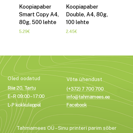
Lisa korvi
Lisa korvi
Koopiapaber
Koopiapaber
Smart Copy A4,
Double, A4, 80g,
80g, 500 lehte
100 lehte
5.29
€
2.45
€
Oled oodatud
Võta ühendust
Riia 20, Tartu
(+372) 7 700 700
E–R 09:00 – 17:00
info@tahmamees.ee
L-P kokkuleppel
Facebook
Tahmamees OÜ – Sinu printeri parim sõber