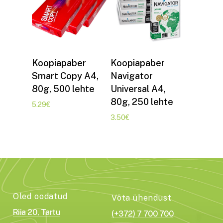
Lisa korvi
Lisa korvi
Koopiapaber
Koopiapaber
Smart Copy A4,
Navigator
80g, 500 lehte
Universal A4,
80g, 250 lehte
5.29
€
3.50
€
Oled oodatud
Võta ühendust
Riia 20, Tartu
(+372) 7 700 700