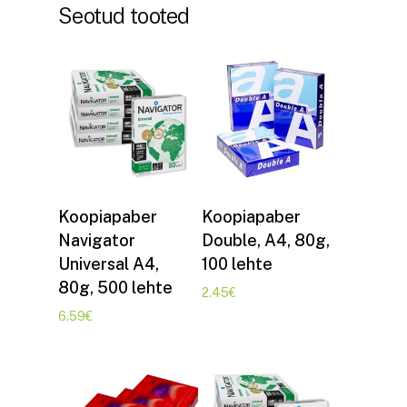
Seotud tooted
Lisa korvi
Lisa korvi
Koopiapaber
Koopiapaber
Navigator
Double, A4, 80g,
Universal A4,
100 lehte
80g, 500 lehte
2.45
€
6.59
€