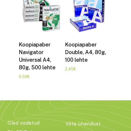
Lisa korvi
Lisa korvi
Koopiapaber
Koopiapaber
Navigator
Double, A4, 80g,
Universal A4,
100 lehte
80g, 500 lehte
2.45
€
6.59
€
Oled oodatud
Võta ühendust