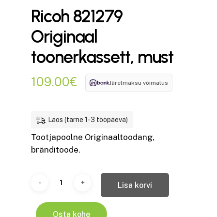
Ricoh 821279
Originaal
toonerkassett, must
109.00
€
Järelmaksu võimalus
Laos (tarne 1-3 tööpäeva)
Tootjapoolne Originaaltoodang,
bränditoode.
Lisa korvi
Osta kohe