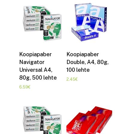
Lisa korvi
Lisa korvi
Koopiapaber
Koopiapaber
Navigator
Double, A4, 80g,
Universal A4,
100 lehte
80g, 500 lehte
2.45
€
6.59
€