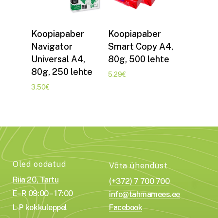
Lisa korvi
Lisa korvi
Koopiapaber
Koopiapaber
Navigator
Smart Copy A4,
Universal A4,
80g, 500 lehte
80g, 250 lehte
5.29
€
3.50
€
Oled oodatud
Võta ühendust
Riia 20, Tartu
(+372) 7 700 700
E–R 09:00 – 17:00
info@tahmamees.ee
L-P kokkuleppel
Facebook