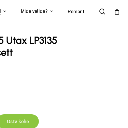
search
d
Mida valida?
Remont
5 Utax LP3135
ett
Osta kohe