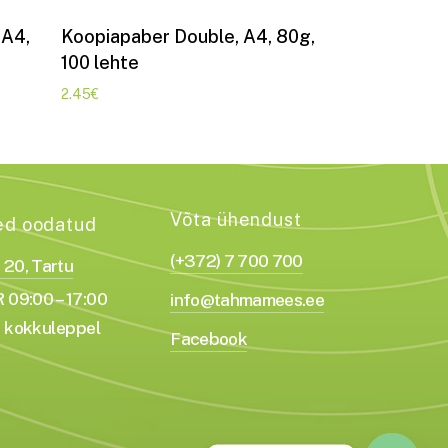
Lisa korvi
 A4,
Koopiapaber Double, A4, 80g,
100 lehte
2.45
€
Võta ühendust
ed oodatud
(+372) 7 700 700
a 20, Tartu
 09:00 – 17:00
info@tahmamees.ee
 kokkuleppel
Facebook