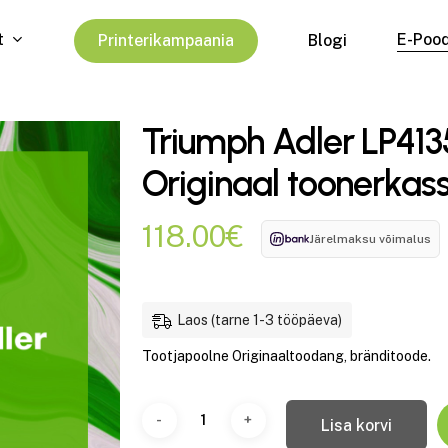
t
E-Poo
P
r
i
n
t
e
r
i
k
a
m
p
a
a
n
i
a
Blogi
Triumph Adler LP413
Originaal toonerkass
118.00
€
Järelmaksu võimalus
Laos (tarne 1-3 tööpäeva)
Tootjapoolne Originaaltoodang, bränditoode.
Lisa korvi