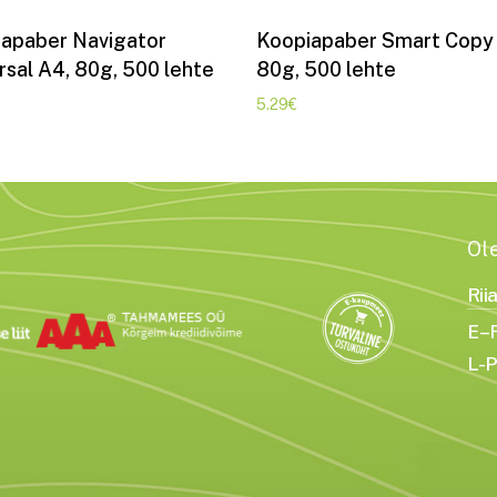
Lisa korvi
Lisa korvi
apaber Navigator
Koopiapaber Smart Copy
rsal A4, 80g, 500 lehte
80g, 500 lehte
5.29
€
Ol
Rii
E–R
L-P