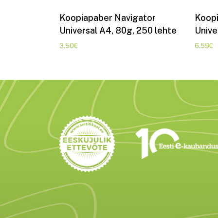
Lisa korvi
Koopiapaber Navigator
Koopi
Universal A4, 80g, 250 lehte
Unive
3.50
€
6.59
€