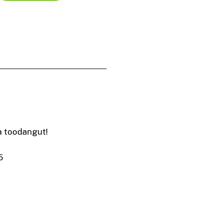
a toodangut!
5