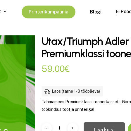
t
E-Poo
P
r
i
n
t
e
r
i
k
a
m
p
a
a
n
i
a
Blogi
Utax/Triumph Adler
Premiumklassi toone
59.00
€
Laos (tarne 1-3 tööpäeva)
Tahmamees Premiumklassi toonerkassett. Garant
töökindlus tootja printeriga!
Lisa korvi