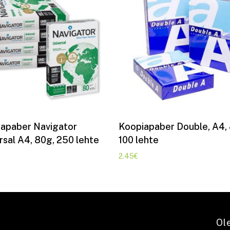
Lisa korvi
Lisa korvi
apaber Navigator
Koopiapaber Double, A4,
rsal A4, 80g, 250 lehte
100 lehte
2.45
€
Ol