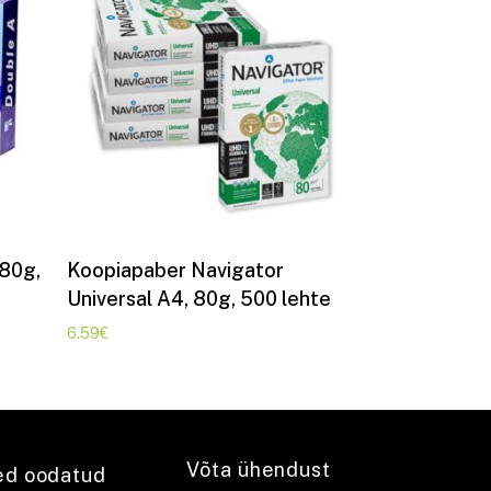
Lisa korvi
 80g,
Koopiapaber Navigator
Universal A4, 80g, 500 lehte
6.59
€
Võta ühendust
ed oodatud