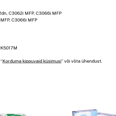
2dn, C3062i MFP, C3066i MFP
 MFP, C3066i MFP
 PK5017M
 “
Korduma kippuvaid küsimusi
” või võta ühendust.