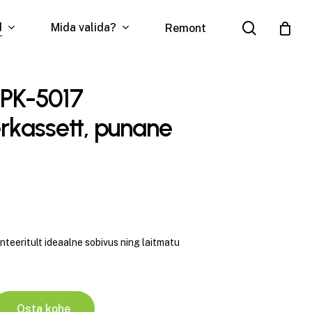
search
d
Mida valida?
Remont
 PK-5017
rkassett, punane
eeritult ideaalne sobivus ning laitmatu
Osta kohe