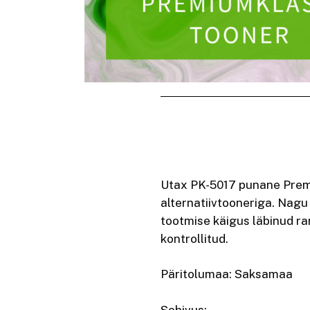
Utax PK-5017 punane Premi
alternatiivtooneriga. Nagu
tootmise käigus läbinud r
kontrollitud.
Päritolumaa: Saksamaa
Sobivus: