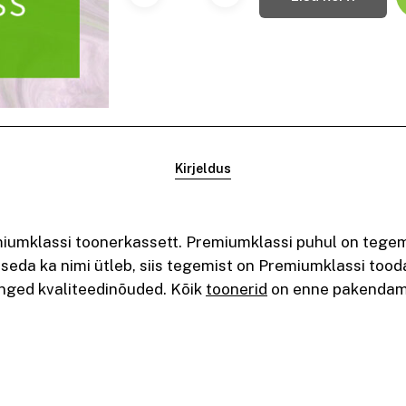
Kirjeldus
umklassi toonerkassett. Premiumklassi puhul on tegemi
 seda ka nimi ütleb, siis tegemist on Premiumklassi to
anged kvaliteedinõuded. Kõik
toonerid
on enne pakendamis