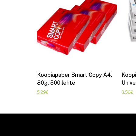
Lisa korvi
Koopiapaber Smart Copy A4,
Koopi
80g, 500 lehte
Unive
5.29
€
3.50
€