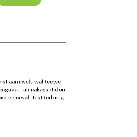
st äärmiselt kvaliteetse
odanguga. Tahmakassetid on
t eelnevalt testitud ning