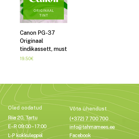
Lisa korvi
Canon PG-37
Originaal
tindikassett, must
19.50
€
Oled oodatud
Võta ühendust
Riia 20, Tartu
(+372) 7 700 700
E–R 09:00 – 17:00
info@tahmamees.ee
L-P kokkuleppel
Facebook