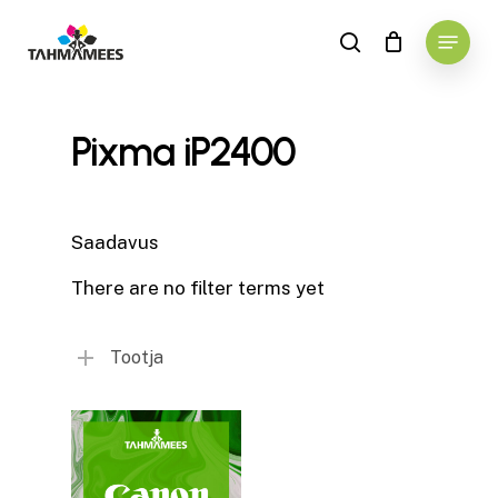
Skip
Menu
to
search
main
content
Pixma iP2400
Saadavus
There are no filter terms yet
Tootja