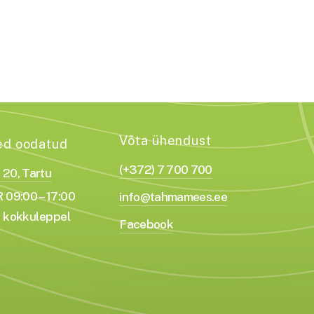
Võta ühendust
ed oodatud
(+372) 7 700 700
a 20, Tartu
 09:00 – 17:00
info@tahmamees.ee
 kokkuleppel
Facebook