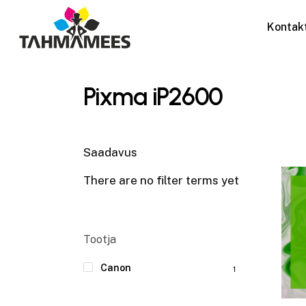
Skip
to
Kontak
main
content
Pixma iP2600
Saadavus
There are no filter terms yet
Tootja
Canon
1