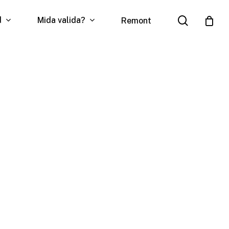
search
d
Mida valida?
Remont