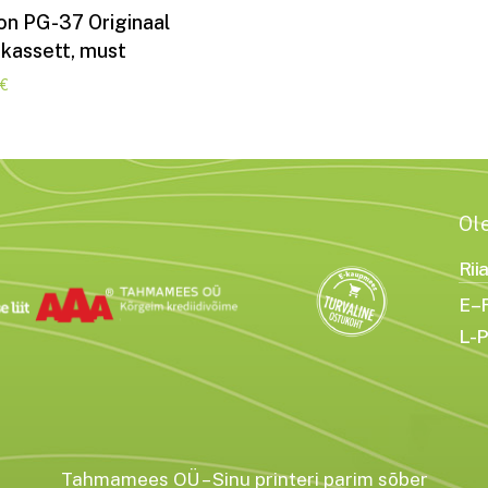
Lisa korvi
on PG-37 Originaal
ikassett, must
€
Ol
Rii
E–R
L-P
Tahmamees OÜ – Sinu printeri parim sõber