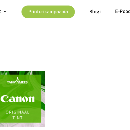
t
E-Poo
P
r
i
n
t
e
r
i
k
a
m
p
a
a
n
i
a
Blogi