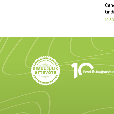
Can
tind
19.50