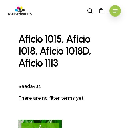
Skip
Menu
to
search
main
content
Aficio 1015, Aficio
1018, Aficio 1018D,
Aficio 1113
Saadavus
There are no filter terms yet