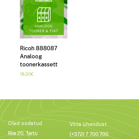
Lisa korvi
Ricoh 888087
Analoog
toonerkassett
18.00
€
Oled oodatud
Võta ühendust
Riia 20, Tartu
(+372) 7 700 700