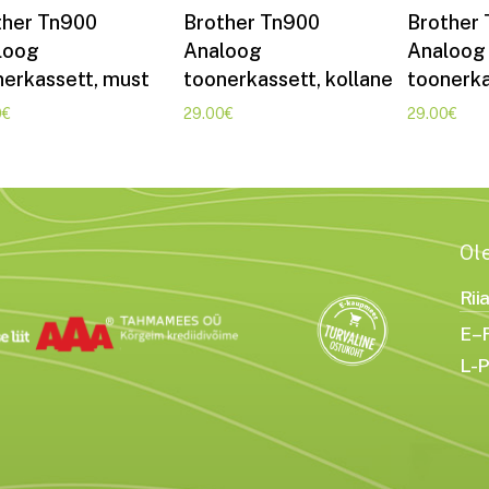
Lisa korvi
Lisa korvi
ther Tn900
Brother Tn900
Brother
loog
Analoog
Analoog
erkassett, must
toonerkassett, kollane
toonerka
0
€
29.00
€
29.00
€
Ol
Rii
E–R
L-P