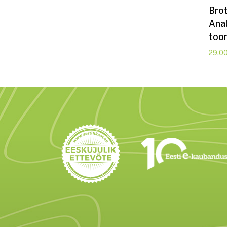
Bro
Ana
toon
29.0