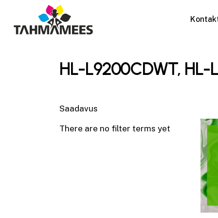
Skip
to
Kontak
main
content
HL-L9200CDWT, HL
Saadavus
There are no filter terms yet