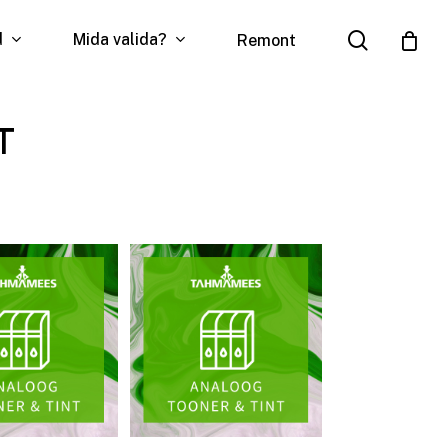
search
d
Mida valida?
Remont
T