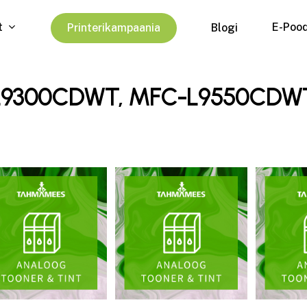
t
E-Poo
P
r
i
n
t
e
r
i
k
a
m
p
a
a
n
i
a
Blogi
-L9300CDWT, MFC-L9550CDW