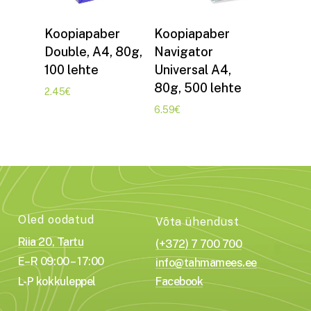
Lisa korvi
Lisa korvi
Koopiapaber
Koopiapaber
Double, A4, 80g,
Navigator
100 lehte
Universal A4,
80g, 500 lehte
2.45
€
6.59
€
Oled oodatud
Võta ühendust
Riia 20, Tartu
(+372) 7 700 700
E–R 09:00 – 17:00
info@tahmamees.ee
L-P kokkuleppel
Facebook